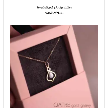
دستبند حرف A و گوی البرنادو طلا
1,699,000
تومان