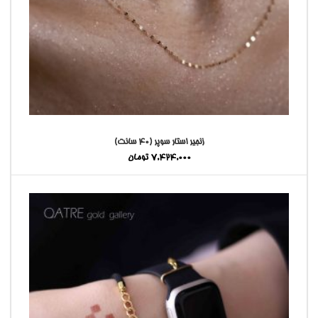
زنجیر استار سوپر (4۰ سانت)
7,424,000
تومان