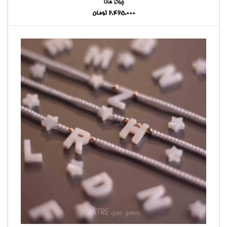
چوکر هانا
2,425,000
تومان