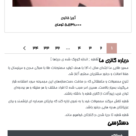
آویز خاتون
5,536,000
تومان
34
33
32
…
4
3
2
1
[قطره ; اندازه کوچک شده ی دریاها ]
درباره گالری ما
مسیر طلایی ما ابتدای سال 1401 با هدف تولید مصنوعات طلا با سبکی مدرن و مینیمال با
حفظ اصالت و درخور مشتریان محترم آغاز شد.
تنوع محصولات و متعلقاتی که در ساخت دست‌سازه‌های این مجموعه مورد استفاده قرار
می‌گیرند بسیار بالاست. همین امر سبب شده تا افراد مختلف با هر سلیقه و هر بودجه‌ای
توان خرید زیورآلات از گالری قطره را داشته باشند.
قطره تلاش میکند محصولات خود را به نحوی ارایه کند که برایتان سرمایه ای ارزشمند و برای
عزیزانتان هدیه هایی درخور باشد.
قطره قطره تا دریا شدن در کنارتان خواهیم ماند.
دسترسی