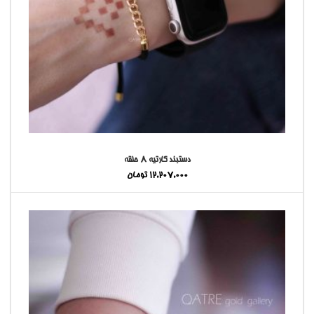
دستبند کارتیه ۸ حلقه
12,207,000
تومان