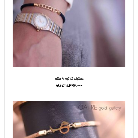
دستبند کارتیه ۶ حلقه
11,494,000
تومان