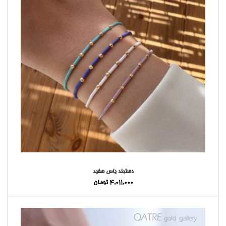
دستبند یاس سفید
4,011,000
تومان