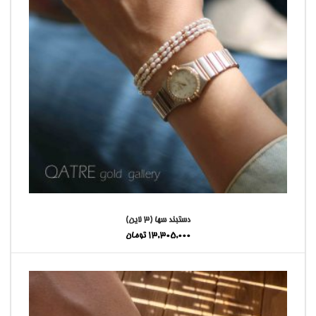
دستبند سها (۳ لاین)
13,305,000
تومان