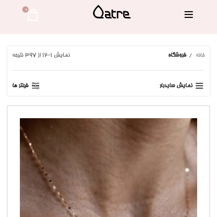
0 
خانه
فروشگاه
نمایش 1–12 از 397 نتیجه
نمایش سایدبار
فیلتر ها