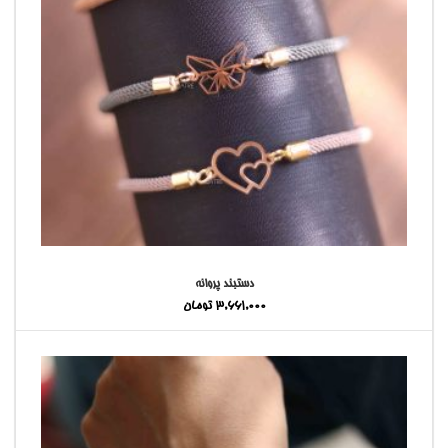
دستبند پروانه
3,661,000
تومان