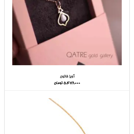
آویز خاتون
5,472,000
تومان