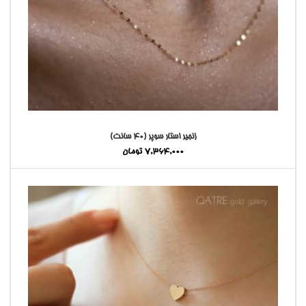
زنجیر استار سوپر (4۰ سانت)
7,364,000
تومان