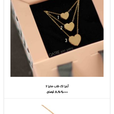
آویز تک قلب سایز ۲
8,909,000
تومان