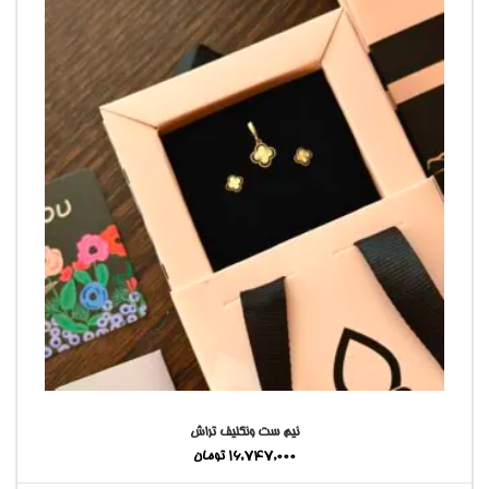
نیم ست ونکلیف تراش
16,747,000
تومان