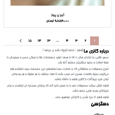
آویز پر پرواز
9,853,000
تومان
15
14
13
…
4
3
2
1
[قطره ; اندازه کوچک شده ی دریاها ]
درباره گالری ما
مسیر طلایی ما ابتدای سال 1401 با هدف تولید مصنوعات طلا با سبکی مدرن و مینیمال با
حفظ اصالت و درخور مشتریان محترم آغاز شد.
تنوع محصولات و متعلقاتی که در ساخت دست‌سازه‌های این مجموعه مورد استفاده قرار
می‌گیرند بسیار بالاست. همین امر سبب شده تا افراد مختلف با هر سلیقه و هر بودجه‌ای
توان خرید زیورآلات از گالری قطره را داشته باشند.
قطره تلاش میکند محصولات خود را به نحوی ارایه کند که برایتان سرمایه ای ارزشمند و برای
عزیزانتان هدیه هایی درخور باشد.
قطره قطره تا دریا شدن در کنارتان خواهیم ماند.
دسترسی