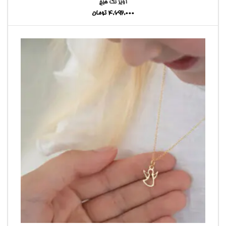
آویز تک هیچ
4,692,000
تومان