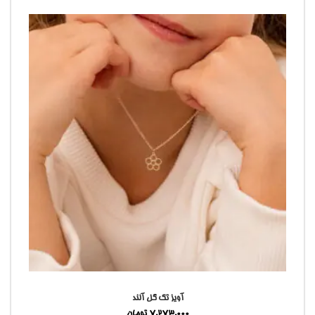
آویز تک گل آلند
7,273,000
تومان