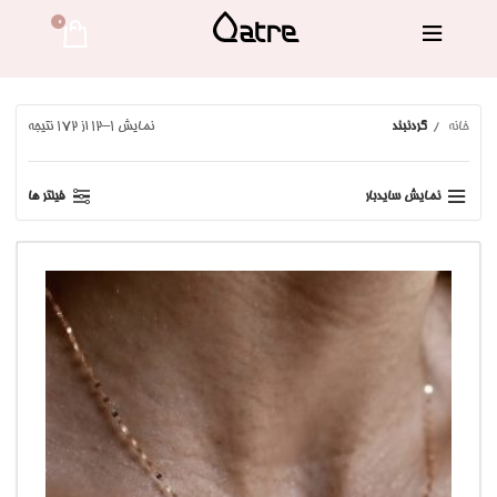
0 
خانه
گردنبند
نمایش 1–12 از 172 نتیجه
نمایش سایدبار
فیلتر ها