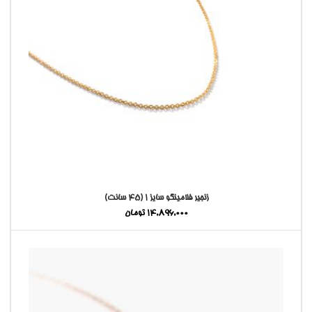
زنجیر فلامینگو سایز 1 (45 سانت)
14,896,000
تومان