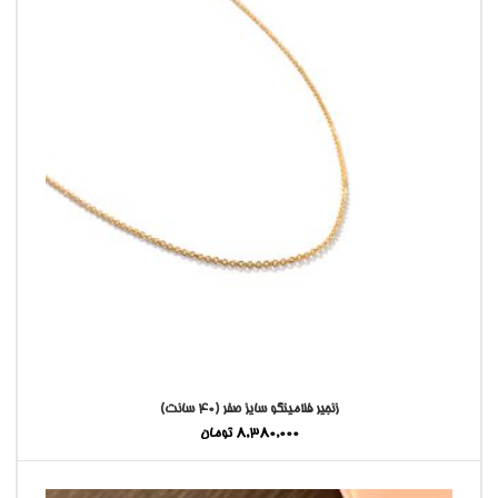
زنجیر فلامینگو سایز صفر (4۰ سانت)
8,380,000
تومان