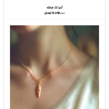
آویز تک فرشته
4,692,000
تومان