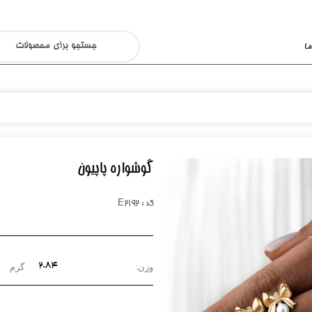
ا
گوشواره پاپیون
کد : E2192
۲.۸۴
وزن:
گرم