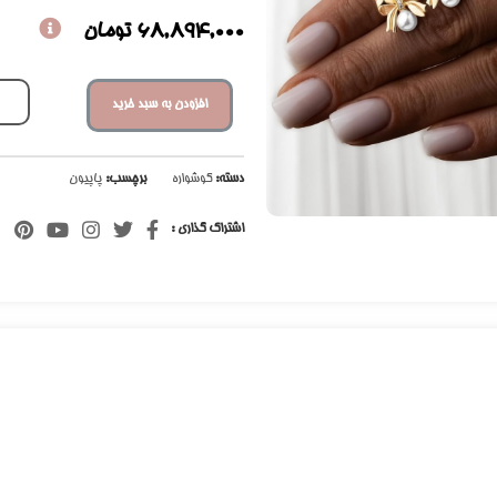
68,894,000
تومان
افزودن به سبد خرید
دسته:
گوشواره
برچسب:
پاپیون
اشتراک گذاری :