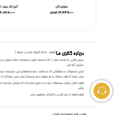
می
دستبند گل
آویز تک حرف E میناکاری
ومان
14,449,000
تومان
20,287,000
[قطره ; اندازه کوچک شده ی دریاها ]
درباره گالری ما
مسیر طلایی ما ابتدای سال 1401 با هدف تولید مصنوعات 
محترم آغاز شد.
تنوع محصولات و متعلقاتی که در ساخت دست‌سازه‌های این مجموعه مورد اس
سبب شده تا افراد مختلف با هر سلیقه و هر بودجه‌ای توان خرید زیورآلات از گ
قطره تلاش میکند محصولات خود را به نحوی ارایه کند که برایتان سرمایه ای 
باشد.
قطره قطره تا دریا شدن در کنارتان خواهیم ماند.
طراحی شده توسط
نیما عقدایی