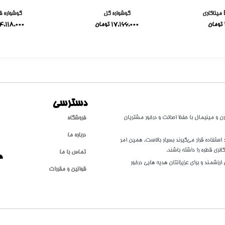
گوشواره گل
گوشواره ق
تومان
17,166,000
تومان
4,118,000
دسترسی
طلا با سبکی مدرن و مینیمال با حفظ اصالت و درخور مشتریان
فروشگاه
درباره ما
تفاده قرار می‌گیرند بسیار بالاست. همین امر
الری قطره را داشته باشند.
تماس با ما
ارزشمند و برای عزیزانتان هدیه هایی درخور
قوانین و مقررات