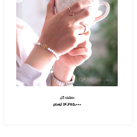
دستبند گل
14,275,000
تومان