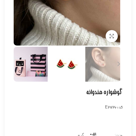
برای بزرگنمایی کلیک کنید
گوشواره هندوانه
کد : E2726
۰.۵۱
وزن:
گرم