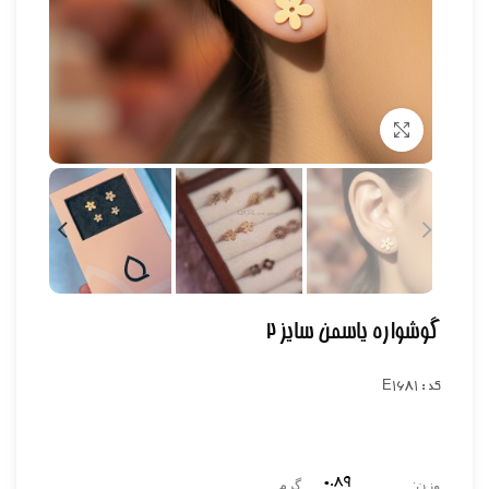
برای بزرگنمایی کلیک کنید
گوشواره یاسمن سایز ۲
کد : E1681
0.۸۹
وزن:
گرم