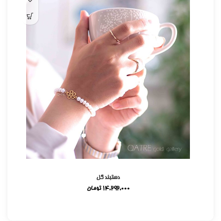
دستبند گل
14,292,000
تومان