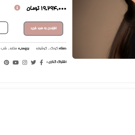
19,294,000
تومان
افزودن به سبد خرید
دسته:
کودک
,
گوشواره
برچسب:
ستاره
,
شب ت
اشتراک گذاری :