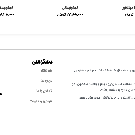
گوشواره گل
گوشواره ق
تومان
17,166,000
تومان
4,118,000
دسترسی
طلا با سبکی مدرن و مینیمال با حفظ اصالت و درخور مشتریان
فروشگاه
درباره ما
تفاده قرار می‌گیرند بسیار بالاست. همین امر
الری قطره را داشته باشند.
تماس با ما
ارزشمند و برای عزیزانتان هدیه هایی درخور
قوانین و مقررات