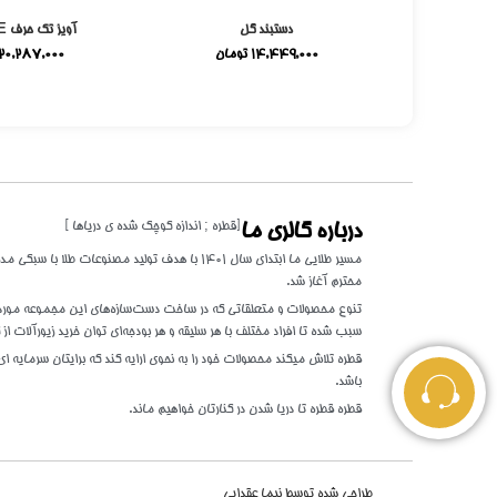
می
دستبند گل
آویز تک حرف E میناکاری
ومان
14,449,000
تومان
20,287,000
[قطره ; اندازه کوچک شده ی دریاها ]
درباره گالری ما
مسیر طلایی ما ابتدای سال 1401 با هدف تولید مصنوعات 
محترم آغاز شد.
تنوع محصولات و متعلقاتی که در ساخت دست‌سازه‌های این مجموعه مورد اس
سبب شده تا افراد مختلف با هر سلیقه و هر بودجه‌ای توان خرید زیورآلات از گ
قطره تلاش میکند محصولات خود را به نحوی ارایه کند که برایتان سرمایه ای 
باشد.
قطره قطره تا دریا شدن در کنارتان خواهیم ماند.
طراحی شده توسط
نیما عقدایی