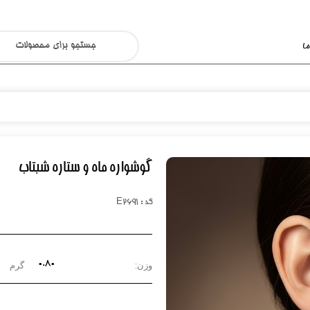
ا
گوشواره ماه و ستاره شبتاب
کد : E2691
۰.۸۰
وزن:
گرم