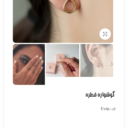
برای بزرگنمایی کلیک کنید
گوشواره قطره
کد : E695