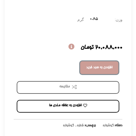
0.۸۵
وزن:
گرم
20,088,000
تومان
افزودن به سبد خرید
مقایسه
افزودن به علاقه مندی ها
دسته:
گوشواره
برچسب:
قطره
,
گوشواره