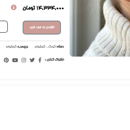
14,334,000
تومان
افزودن به سبد خرید
دسته:
کودک
,
گوشواره
برچسب:
گوشواره
اشتراک گذاری :