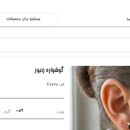
ا
گوشواره زنبور
کد : E2727
۰.۵۹
وزن:
گرم