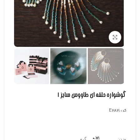
برای بزرگنمایی کلیک کنید
گوشواره حلقه ای طاووس سایز ۱
کد : E2821
۰.71
وزن:
گرم