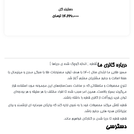
دستبند گل
14,226,000
تومان
[قطره ; اندازه کوچک شده ی دریاها ]
درباره گالری ما
مسیر طلایی ما ابتدای سال 1401 با هدف تولید مصنوعات طلا با سبکی مدرن و مینیمال با
حفظ اصالت و درخور مشتریان محترم آغاز شد.
تنوع محصولات و متعلقاتی که در ساخت دست‌سازه‌های این مجموعه مورد استفاده قرار
می‌گیرند بسیار بالاست. همین امر سبب شده تا افراد مختلف با هر سلیقه و هر بودجه‌ای
توان خرید زیورآلات از گالری قطره را داشته باشند.
قطره تلاش میکند محصولات خود را به نحوی ارایه کند که برایتان سرمایه ای ارزشمند و برای
عزیزانتان هدیه هایی درخور باشد.
قطره قطره تا دریا شدن در کنارتان خواهیم ماند.
دسترسی