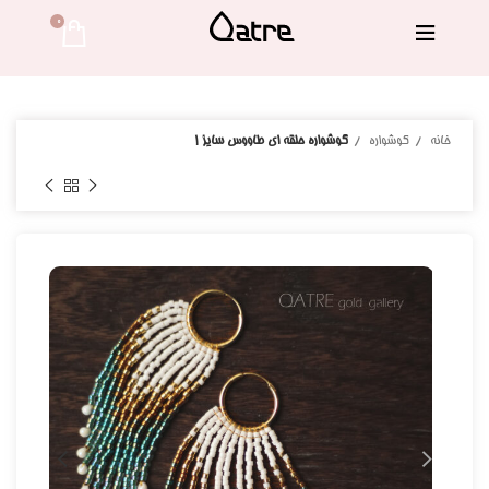
0 
خانه
گوشواره
گوشواره حلقه ای طاووس سایز ۱