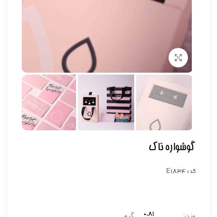
برای بزرگنمایی کلیک کنید
گوشواره تاک
کد : E1834
۰.۸1
وزن:
گرم