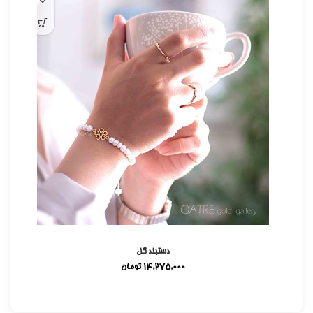
دستبند گل
14,275,000
تومان