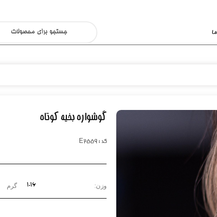
ا
گوشواره بخیه کوتاه
کد : E2559
۱.16
وزن:
گرم