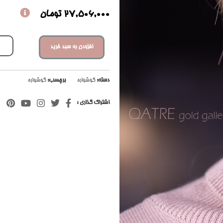
27,506,000
تومان
افزودن به سبد خرید
دسته:
گوشواره
برچسب:
گوشواره
اشتراک گذاری :