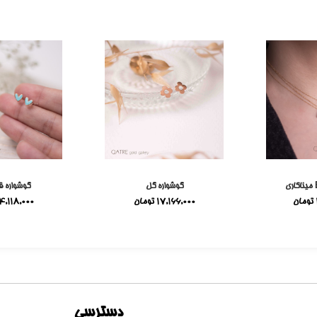
گوشواره گل
گوشواره ق
تومان
17,166,000
تومان
4,118,000
دسترسی