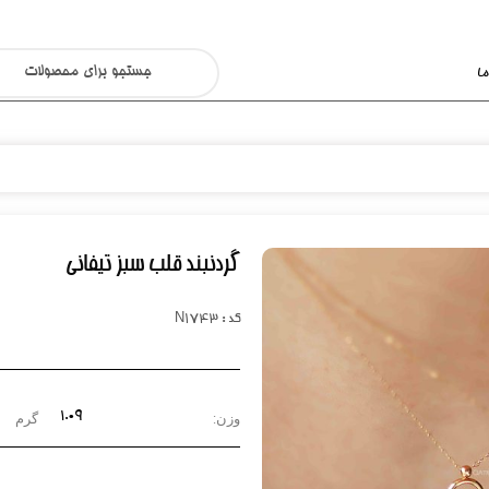
ا
گردنبند قلب سبز تیفانی
کد : N1743
1.09
وزن:
گرم