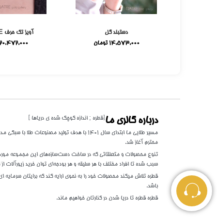
می
دستبند گل
آویز تک حرف E میناکاری
ومان
14,573,000
تومان
20,472,000
[قطره ; اندازه کوچک شده ی دریاها ]
درباره گالری ما
مسیر طلایی ما ابتدای سال 1401 با هدف تولید مصنوعات 
محترم آغاز شد.
تنوع محصولات و متعلقاتی که در ساخت دست‌سازه‌های این مجموعه مورد اس
سبب شده تا افراد مختلف با هر سلیقه و هر بودجه‌ای توان خرید زیورآلات از گ
قطره تلاش میکند محصولات خود را به نحوی ارایه کند که برایتان سرمایه ای 
باشد.
قطره قطره تا دریا شدن در کنارتان خواهیم ماند.