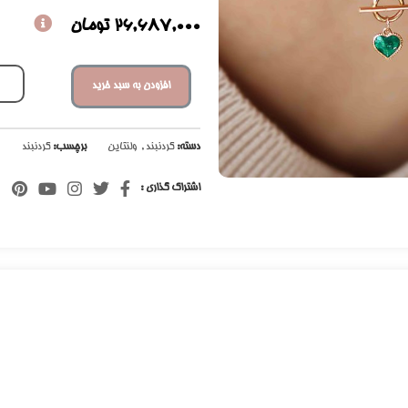
26,687,000
تومان
افزودن به سبد خرید
دسته:
گردنبند
,
ولنتاین
برچسب:
گردنبند
اشتراک گذاری :