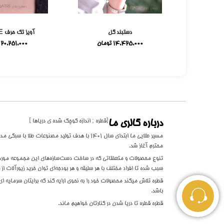
می
دستبند گل
آویز تک حرف E میناکاری
ومان
14,425,000
تومان
20,251,000
[قطره ; اندازه کوچک شده ی دریاها ]
درباره گالری ما
مسیر طلایی ما ابتدای سال 1401 با هدف تولید مصنوعات 
محترم آغاز شد.
تنوع محصولات و متعلقاتی که در ساخت دست‌سازه‌های این مجموعه مورد اس
سبب شده تا افراد مختلف با هر سلیقه و هر بودجه‌ای توان خرید زیورآلات از گ
قطره تلاش میکند محصولات خود را به نحوی ارایه کند که برایتان سرمایه ای 
باشد.
قطره قطره تا دریا شدن در کنارتان خواهیم ماند.