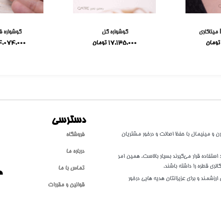
گوشواره گل
گوشواره ق
تومان
17,135,000
تومان
4,074,000
دسترسی
طلا با سبکی مدرن و مینیمال با حفظ اصالت و درخور مشتریان
فروشگاه
درباره ما
تفاده قرار می‌گیرند بسیار بالاست. همین امر
الری قطره را داشته باشند.
تماس با ما
ارزشمند و برای عزیزانتان هدیه هایی درخور
قوانین و مقررات