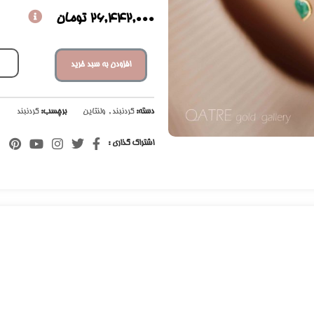
26,442,000
تومان
افزودن به سبد خرید
دسته:
گردنبند
,
ولنتاین
برچسب:
گردنبند
اشتراک گذاری :