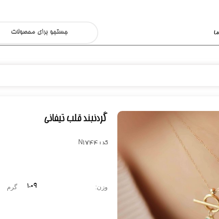
ا
گردنبند قلب تیفانی
کد : N1744
1.09
وزن:
گرم