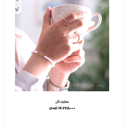
دستبند گل
14,275,000
تومان