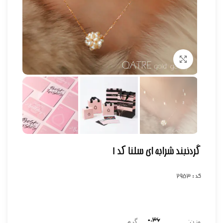
برای بزرگنمایی کلیک کنید
گردنبند شرابه ای سلنا کد ۱
کد : 2953
۰.۳6
وزن:
گرم