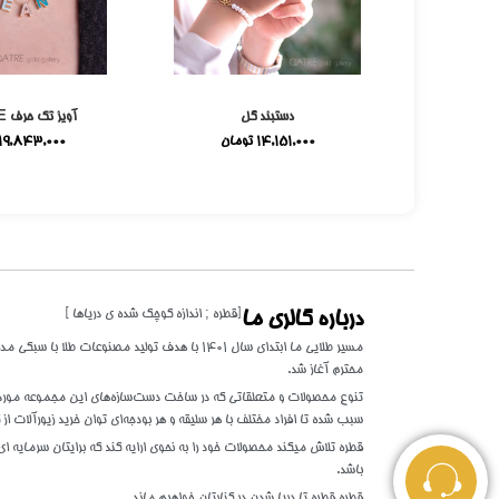
می
دستبند گل
آویز تک حرف E میناکاری
ومان
14,151,000
تومان
19,843,000
[قطره ; اندازه کوچک شده ی دریاها ]
درباره گالری ما
مسیر طلایی ما ابتدای سال 1401 با هدف تولید مصنوعات 
محترم آغاز شد.
تنوع محصولات و متعلقاتی که در ساخت دست‌سازه‌های این مجموعه مورد اس
سبب شده تا افراد مختلف با هر سلیقه و هر بودجه‌ای توان خرید زیورآلات از گ
قطره تلاش میکند محصولات خود را به نحوی ارایه کند که برایتان سرمایه ای 
باشد.
قطره قطره تا دریا شدن در کنارتان خواهیم ماند.