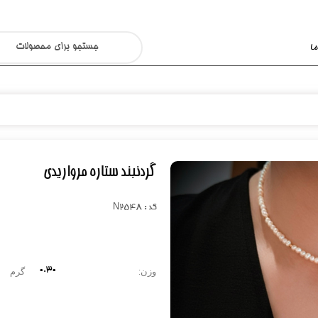
ا
گردنبند ستاره مرواریدی
کد : N2548
۰.۳0
وزن:
گرم