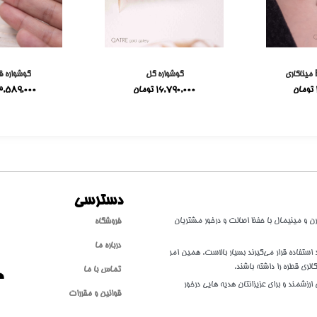
گوشواره گل
گوشواره ق
تومان
16,790,000
تومان
3,589,000
دسترسی
طلا با سبکی مدرن و مینیمال با حفظ اصالت و درخور مشتریان
فروشگاه
درباره ما
تفاده قرار می‌گیرند بسیار بالاست. همین امر
الری قطره را داشته باشند.
تماس با ما
ارزشمند و برای عزیزانتان هدیه هایی درخور
قوانین و مقررات