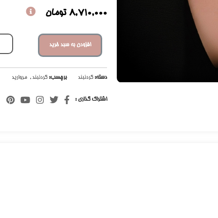
8,710,000
تومان
افزودن به سبد خرید
دسته:
گردنبند
برچسب:
گردنبند
,
مروارید
اشتراک گذاری :