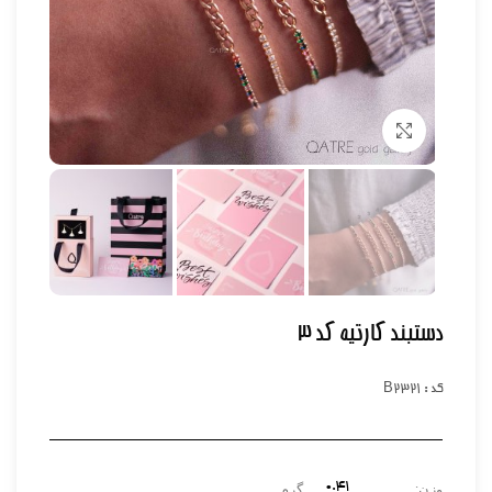
برای بزرگنمایی کلیک کنید
دستبند کارتیه کد 3
کد : B2321
0.41
وزن:
گرم