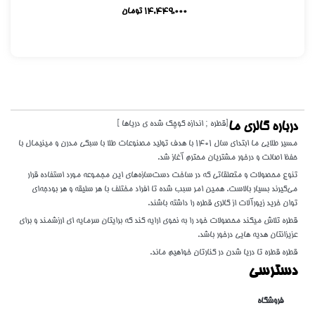
14,449,000
تومان
[قطره ; اندازه کوچک شده ی دریاها ]
درباره گالری ما
مسیر طلایی ما ابتدای سال 1401 با هدف تولید مصنوعات طلا با سبکی مدرن و مینیمال با
حفظ اصالت و درخور مشتریان محترم آغاز شد.
تنوع محصولات و متعلقاتی که در ساخت دست‌سازه‌های این مجموعه مورد استفاده قرار
می‌گیرند بسیار بالاست. همین امر سبب شده تا افراد مختلف با هر سلیقه و هر بودجه‌ای
توان خرید زیورآلات از گالری قطره را داشته باشند.
قطره تلاش میکند محصولات خود را به نحوی ارایه کند که برایتان سرمایه ای ارزشمند و برای
عزیزانتان هدیه هایی درخور باشد.
قطره قطره تا دریا شدن در کنارتان خواهیم ماند.
دسترسی
فروشگاه