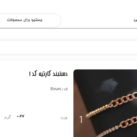
ا
دستبند کارتیه کد 1
کد : B2631
0.27
وزن:
گرم