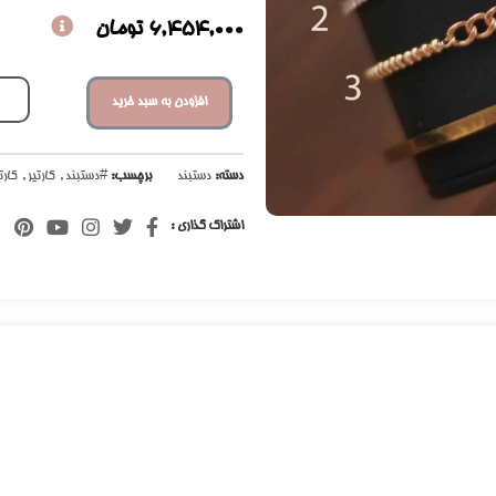
6,454,000
تومان
افزودن به سبد خرید
دسته:
دستبند
برچسب:
#دستبند
,
کارتیر
,
کارت
اشتراک گذاری :