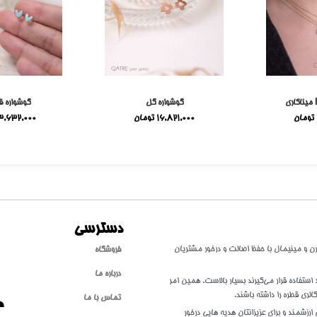
گوشواره گل
گوشواره ق
تومان
16,821,000
تومان
3,632,000
دسترسی
طلا با سبکی مدرن و مینیمال با حفظ اصالت و درخور مشتریان
فروشگاه
درباره ما
تفاده قرار می‌گیرند بسیار بالاست. همین امر
الری قطره را داشته باشند.
تماس با ما
ارزشمند و برای عزیزانتان هدیه هایی درخور