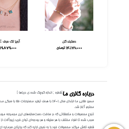
می
دستبند گل
آویز تک حرف E میناکاری
ومان
14,176,000
تومان
19,879,000
[قطره ; اندازه کوچک شده ی دریاها ]
درباره گالری ما
مسیر طلایی ما ابتدای سال 1401 با هدف تولید مصنوعات 
محترم آغاز شد.
تنوع محصولات و متعلقاتی که در ساخت دست‌سازه‌های این مجموعه مورد اس
سبب شده تا افراد مختلف با هر سلیقه و هر بودجه‌ای توان خرید زیورآلات از گ
قطره تلاش میکند محصولات خود را به نحوی ارایه کند که برایتان سرمایه ای 