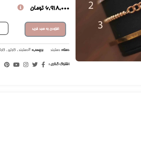
6,918,000
تومان
افزودن به سبد خرید
دسته:
دستبند
برچسب:
#دستبند
,
کارتیر
,
کارت
اشتراک گذاری :