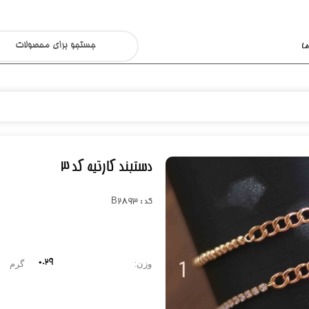
ا
دستبند کارتیه کد ۳
کد : B2893
0.۲۹
وزن:
گرم