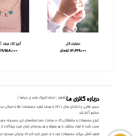
می
دستبند گل
آویز تک حرف E میناکاری
ومان
14,229,000
تومان
19,958,000
[قطره ; اندازه کوچک شده ی دریاها ]
درباره گالری ما
مسیر طلایی ما ابتدای سال 1401 با هدف تولید مصنوعات 
محترم آغاز شد.
تنوع محصولات و متعلقاتی که در ساخت دست‌سازه‌های این مجموعه مورد اس
سبب شده تا افراد مختلف با هر سلیقه و هر بودجه‌ای توان خرید زیورآلات از گ
قطره تلاش میکند محصولات خود را به نحوی ارایه کند که برایتان سرمایه ای 