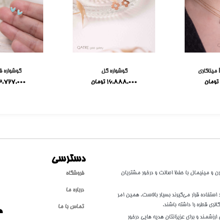
گوشواره گل
گوشواره ق
تومان
16,888,000
تومان
3,727,000
دسترسی
طلا با سبکی مدرن و مینیمال با حفظ اصالت و درخور مشتریان
فروشگاه
درباره ما
تفاده قرار می‌گیرند بسیار بالاست. همین امر
الری قطره را داشته باشند.
تماس با ما
ارزشمند و برای عزیزانتان هدیه هایی درخور