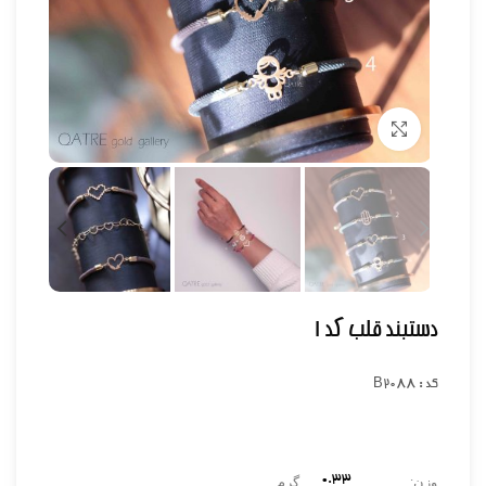
برای بزرگنمایی کلیک کنید
دستبند قلب کد ۱
کد : B2088
۰.۳۳
وزن:
گرم