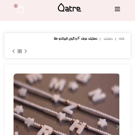
0 
خانه
دستبند
دستبند حرف F و گوی البرنادو طلا