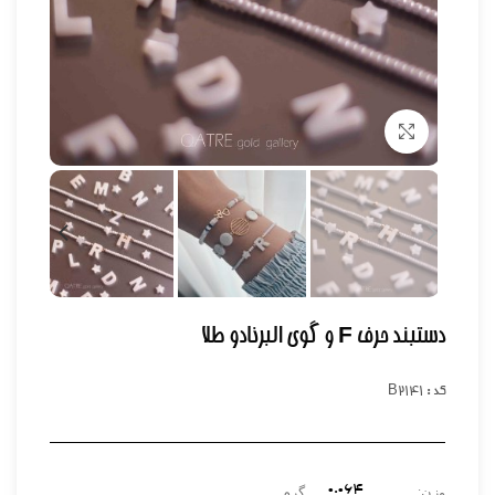
برای بزرگنمایی کلیک کنید
دستبند حرف F و گوی البرنادو طلا
کد : B2141
۰.۰۶۴
وزن:
گرم