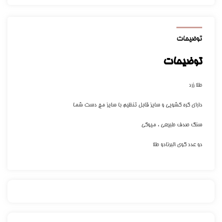
توضیحات
توضیحات
طلا زرد
دارای گره کشویی و سایز قابل تنظیم با سایز مچ دست شما
سنگ صدف طبیعی ، میوکی
دو عدد گوی البرنادو طلا