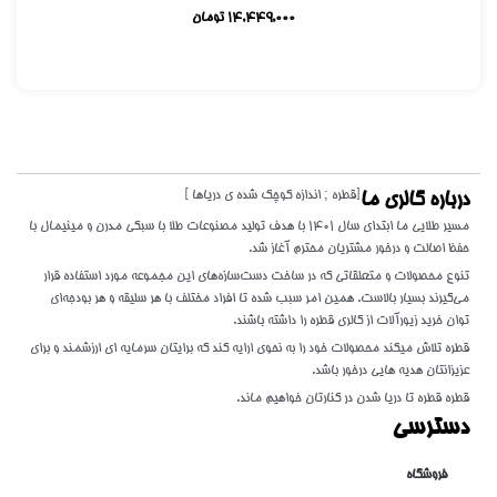
14,449,000
تومان
[قطره ; اندازه کوچک شده ی دریاها ]
درباره گالری ما
مسیر طلایی ما ابتدای سال 1401 با هدف تولید مصنوعات طلا با سبکی مدرن و مینیمال با
حفظ اصالت و درخور مشتریان محترم آغاز شد.
تنوع محصولات و متعلقاتی که در ساخت دست‌سازه‌های این مجموعه مورد استفاده قرار
می‌گیرند بسیار بالاست. همین امر سبب شده تا افراد مختلف با هر سلیقه و هر بودجه‌ای
توان خرید زیورآلات از گالری قطره را داشته باشند.
قطره تلاش میکند محصولات خود را به نحوی ارایه کند که برایتان سرمایه ای ارزشمند و برای
عزیزانتان هدیه هایی درخور باشد.
قطره قطره تا دریا شدن در کنارتان خواهیم ماند.
دسترسی
فروشگاه