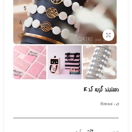
برای بزرگنمایی کلیک کنید
دستبند گربه کد 4
کد : B2384
0.۱۶
وزن:
گرم