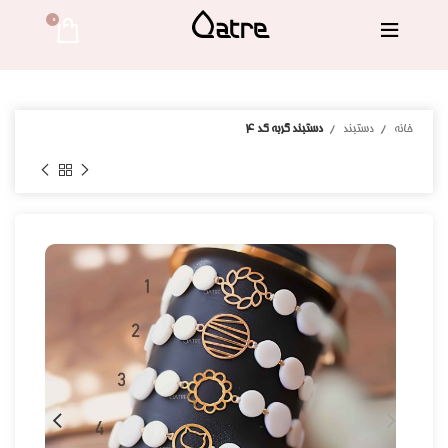
0 
خانه
دستبند
دستبند گربه کد 4