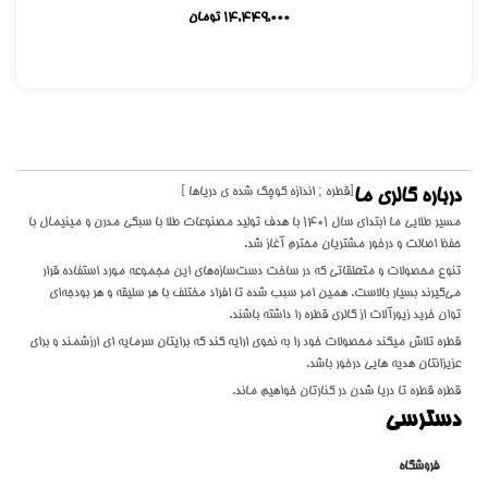
14,449,000
تومان
[قطره ; اندازه کوچک شده ی دریاها ]
درباره گالری ما
مسیر طلایی ما ابتدای سال 1401 با هدف تولید مصنوعات طلا با سبکی مدرن و مینیمال با
حفظ اصالت و درخور مشتریان محترم آغاز شد.
تنوع محصولات و متعلقاتی که در ساخت دست‌سازه‌های این مجموعه مورد استفاده قرار
می‌گیرند بسیار بالاست. همین امر سبب شده تا افراد مختلف با هر سلیقه و هر بودجه‌ای
توان خرید زیورآلات از گالری قطره را داشته باشند.
قطره تلاش میکند محصولات خود را به نحوی ارایه کند که برایتان سرمایه ای ارزشمند و برای
عزیزانتان هدیه هایی درخور باشد.
قطره قطره تا دریا شدن در کنارتان خواهیم ماند.
دسترسی
فروشگاه