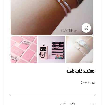
برای بزرگنمایی کلیک کنید
دستبند قلب دامله
کد : B2644
0.42
وزن:
گرم