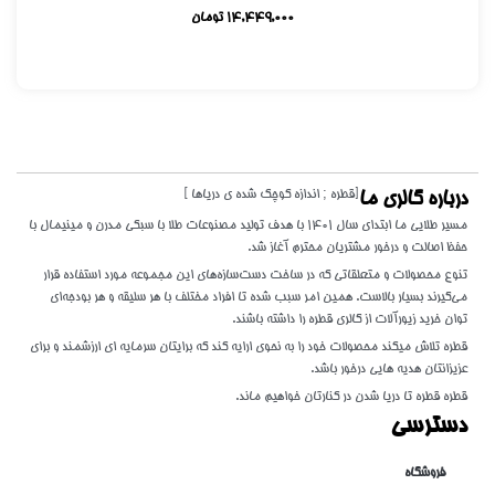
14,449,000
تومان
[قطره ; اندازه کوچک شده ی دریاها ]
درباره گالری ما
مسیر طلایی ما ابتدای سال 1401 با هدف تولید مصنوعات طلا با سبکی مدرن و مینیمال با
حفظ اصالت و درخور مشتریان محترم آغاز شد.
تنوع محصولات و متعلقاتی که در ساخت دست‌سازه‌های این مجموعه مورد استفاده قرار
می‌گیرند بسیار بالاست. همین امر سبب شده تا افراد مختلف با هر سلیقه و هر بودجه‌ای
توان خرید زیورآلات از گالری قطره را داشته باشند.
قطره تلاش میکند محصولات خود را به نحوی ارایه کند که برایتان سرمایه ای ارزشمند و برای
عزیزانتان هدیه هایی درخور باشد.
قطره قطره تا دریا شدن در کنارتان خواهیم ماند.
دسترسی
فروشگاه