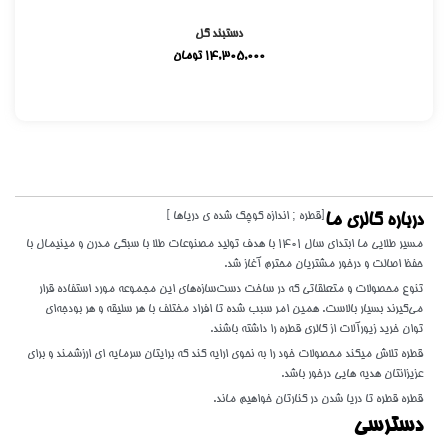
دستبند گل
14,305,000
تومان
[قطره ; اندازه کوچک شده ی دریاها ]
درباره گالری ما
مسیر طلایی ما ابتدای سال 1401 با هدف تولید مصنوعات طلا با سبکی مدرن و مینیمال با
حفظ اصالت و درخور مشتریان محترم آغاز شد.
تنوع محصولات و متعلقاتی که در ساخت دست‌سازه‌های این مجموعه مورد استفاده قرار
می‌گیرند بسیار بالاست. همین امر سبب شده تا افراد مختلف با هر سلیقه و هر بودجه‌ای
توان خرید زیورآلات از گالری قطره را داشته باشند.
قطره تلاش میکند محصولات خود را به نحوی ارایه کند که برایتان سرمایه ای ارزشمند و برای
عزیزانتان هدیه هایی درخور باشد.
قطره قطره تا دریا شدن در کنارتان خواهیم ماند.
دسترسی