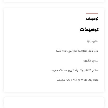
توضیحات
توضیحات
طلا زرد براق
سایز قابل تنظیم با سایز مچ دست شما
بند نخ ماکارون
امکان انتخاب رنگ بند از بین سه رنگ موجود
ابعاد پلاک طلا ۷ در ۶.۵ در ۲.۵ میلیمتر