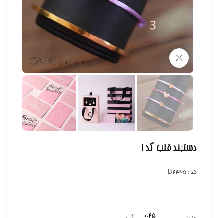
برای بزرگنمایی کلیک کنید
دستبند قلب کد ۱
کد : B2495
0.۲۵
وزن:
گرم