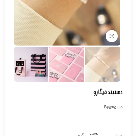
برای بزرگنمایی کلیک کنید
دستبند فیگارو
کد : B2535
0.۶۴
وزن:
گرم