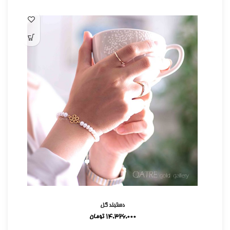
دستبند گل
14,326,000
تومان