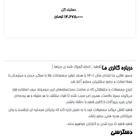
دستبند گل
14,275,000
تومان
[قطره ; اندازه کوچک شده ی دریاها ]
درباره گالری ما
مسیر طلایی ما ابتدای سال 1401 با هدف تولید مصنوعات طلا با سبکی مدرن و مینیمال با
حفظ اصالت و درخور مشتریان محترم آغاز شد.
تنوع محصولات و متعلقاتی که در ساخت دست‌سازه‌های این مجموعه مورد استفاده قرار
می‌گیرند بسیار بالاست. همین امر سبب شده تا افراد مختلف با هر سلیقه و هر بودجه‌ای
توان خرید زیورآلات از گالری قطره را داشته باشند.
قطره تلاش میکند محصولات خود را به نحوی ارایه کند که برایتان سرمایه ای ارزشمند و برای
عزیزانتان هدیه هایی درخور باشد.
قطره قطره تا دریا شدن در کنارتان خواهیم ماند.
دسترسی