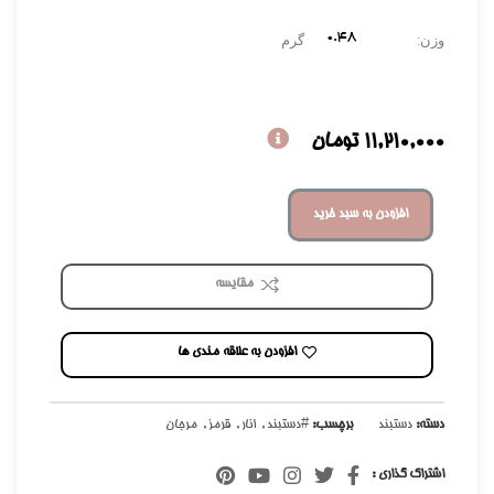
۰.۴۸
وزن:
گرم
11,210,000
تومان
افزودن به سبد خرید
مقایسه
افزودن به علاقه مندی ها
دسته:
دستبند
برچسب:
#دستبند
,
انار
,
قرمز
,
مرجان
اشتراک گذاری :