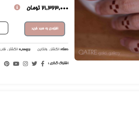
21,323,000
تومان
افزودن به سبد خرید
دسته:
انگشتر
,
ولنتاین
برچسب:
انگشتر
,
قلب
اشتراک گذاری :