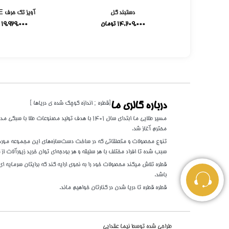
می
دستبند گل
آویز تک حرف E میناکاری
ومان
14,209,000
تومان
19,929,000
[قطره ; اندازه کوچک شده ی دریاها ]
درباره گالری ما
مسیر طلایی ما ابتدای سال 1401 با هدف تولید مصنوعات 
محترم آغاز شد.
تنوع محصولات و متعلقاتی که در ساخت دست‌سازه‌های این مجموعه مورد اس
سبب شده تا افراد مختلف با هر سلیقه و هر بودجه‌ای توان خرید زیورآلات از گ
قطره تلاش میکند محصولات خود را به نحوی ارایه کند که برایتان سرمایه ای 
باشد.
قطره قطره تا دریا شدن در کنارتان خواهیم ماند.
طراحی شده توسط
نیما عقدایی