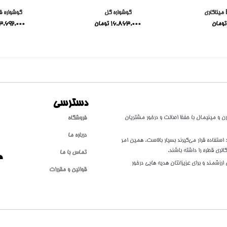
گوشواره گل
گوشواره ق
تومان
16,863,000
تومان
3,692,000
دسترسی
طلا با سبکی مدرن و مینیمال با حفظ اصالت و درخور مشتریان
فروشگاه
درباره ما
تفاده قرار می‌گیرند بسیار بالاست. همین امر
الری قطره را داشته باشند.
تماس با ما
ارزشمند و برای عزیزانتان هدیه هایی درخور
قوانین و مقررات