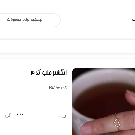
ا
انگشتر قلب کد ۳
کد : R1555
۰.۹۰
وزن:
گرم