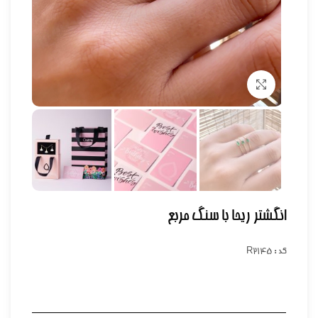
برای بزرگنمایی کلیک کنید
انگشتر ریحا با سنگ مربع
کد : R2145