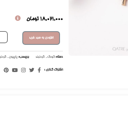
18,021,000
تومان
افزودن به سبد خرید
دسته:
کودک
,
گردنبند
برچسب:
پاپیون
,
گردنب
اشتراک گذاری :