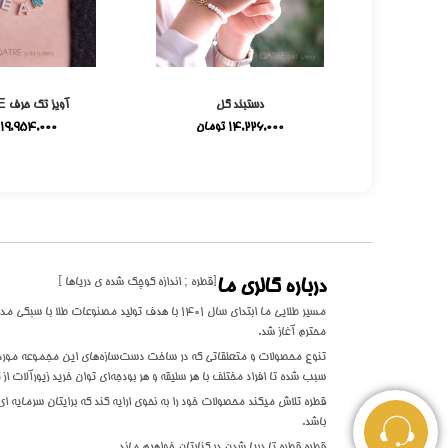
می
دستبند گل
آویز تک حرف E میناکاری
ومان
14,226,000
تومان
19,954,000
[قطره ; اندازه کوچک شده ی دریاها ]
درباره گالری ما
مسیر طلایی ما ابتدای سال 1401 با هدف تولید مصنوعات 
محترم آغاز شد.
تنوع محصولات و متعلقاتی که در ساخت دست‌سازه‌های این مجموعه مورد اس
سبب شده تا افراد مختلف با هر سلیقه و هر بودجه‌ای توان خرید زیورآلات از گ
قطره تلاش میکند محصولات خود را به نحوی ارایه کند که برایتان سرمایه ای 
باشد.
قطره قطره تا دریا شدن در کنارتان خواهیم ماند.