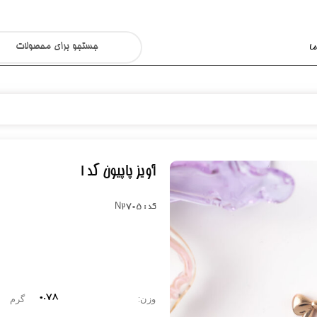
ا
آویز پاپیون کد ۱
کد : N2705
0.78
وزن:
گرم