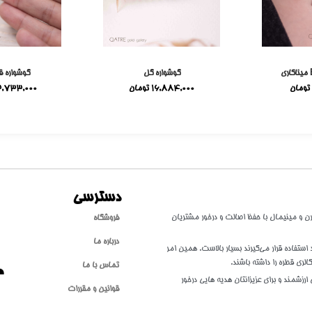
گوشواره گل
گوشواره ق
تومان
16,884,000
تومان
3,733,000
دسترسی
طلا با سبکی مدرن و مینیمال با حفظ اصالت و درخور مشتریان
فروشگاه
درباره ما
تفاده قرار می‌گیرند بسیار بالاست. همین امر
الری قطره را داشته باشند.
تماس با ما
ارزشمند و برای عزیزانتان هدیه هایی درخور
قوانین و مقررات