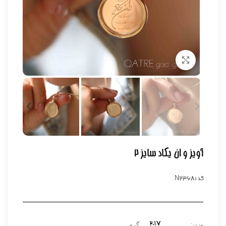
برای بزرگنمایی کلیک کنید
آویز و ان یکاد سایز 2
کد :N2368
2.17
وزن:
گرم