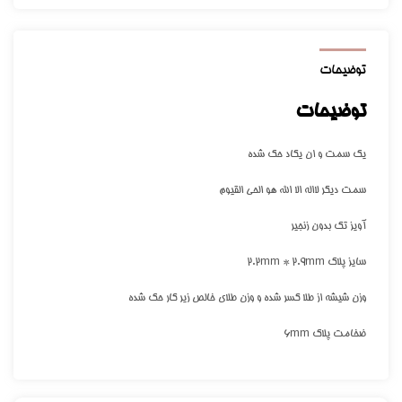
توضیحات
توضیحات
یک سمت و ان یکاد حک شده
سمت دیگر لااله الا الله هو الحی القیوم
آویز تک بدون زنجیر
سایز پلاک 2.2mm * 2.9mm
وزن شیشه از طلا کسر شده و وزن طلای خالص زیر کار حک شده
ضخامت پلاک 6mm