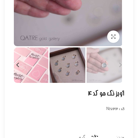
برای بزرگنمایی کلیک کنید
آویز تک هو کد ۴
کد : N1633
۰.۶0
وزن:
گرم