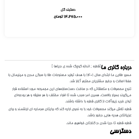
دستبند گل
14,275,000
تومان
[قطره ; اندازه کوچک شده ی دریاها ]
درباره گالری ما
مسیر طلایی ما ابتدای سال 1401 با هدف تولید مصنوعات طلا با سبکی مدرن و مینیمال با
حفظ اصالت و درخور مشتریان محترم آغاز شد.
تنوع محصولات و متعلقاتی که در ساخت دست‌سازه‌های این مجموعه مورد استفاده قرار
می‌گیرند بسیار بالاست. همین امر سبب شده تا افراد مختلف با هر سلیقه و هر بودجه‌ای
توان خرید زیورآلات از گالری قطره را داشته باشند.
قطره تلاش میکند محصولات خود را به نحوی ارایه کند که برایتان سرمایه ای ارزشمند و برای
عزیزانتان هدیه هایی درخور باشد.
قطره قطره تا دریا شدن در کنارتان خواهیم ماند.
دسترسی