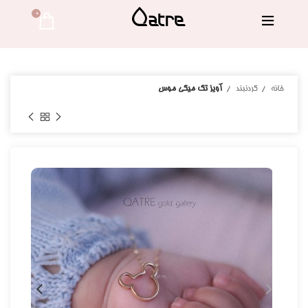
0 
خانه
گردنبند
آویز تک میکی موس