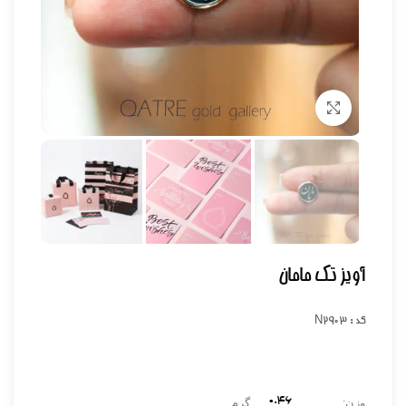
برای بزرگنمایی کلیک کنید
آویز تک مامان
کد : N2903
۰.46
وزن:
گرم