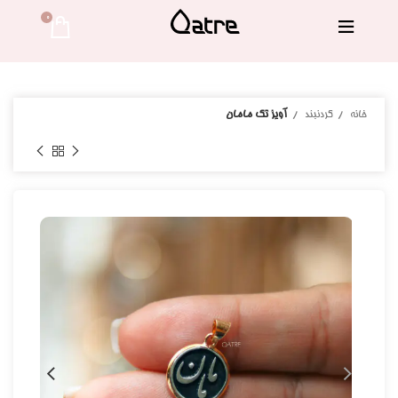
0 
خانه
گردنبند
آویز تک مامان