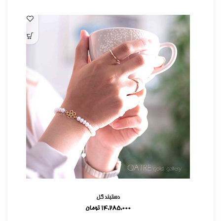
دستبند گل
14,285,000
تومان