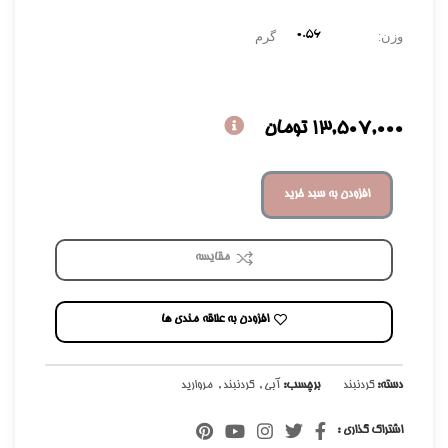
0.۵۶
وزن:
گرم
13,507,000
تومان
افزودن به سبد خرید
مقایسه
افزودن به علاقه مندی ها
دسته:
گردنبند
برچسب:
آبی
,
گردنبند
,
مروارید
اشتراک گذاری :