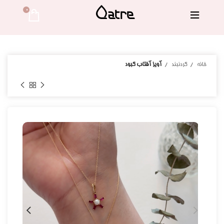
0 
خانه
گردنبند
آویز آفتاب کبود