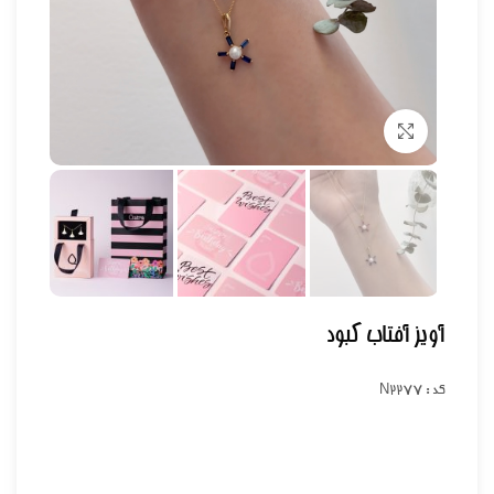
برای بزرگنمایی کلیک کنید
آویز آفتاب کبود
کد : N2277