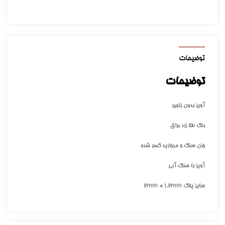
توضیحات
توضیحات
آویز بدون زنجیر
رنگ طلا زرد براق
وزن سنگ و مروارید کسر شده
آویز با سنگ آبی
سایز پلاک 2mm * 1.2mm