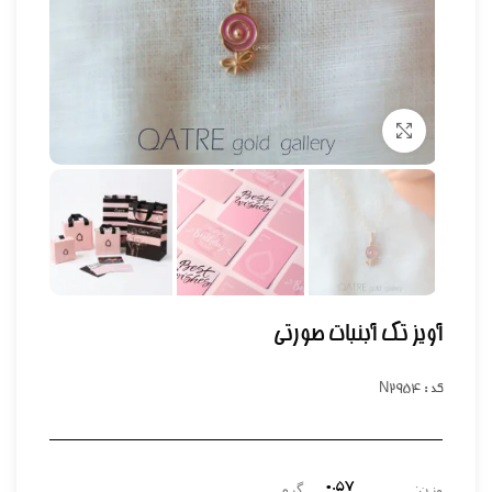
برای بزرگنمایی کلیک کنید
آویز تک آبنبات صورتی
کد : N2954
۰.۵۷
وزن:
گرم