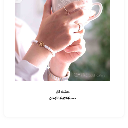
دستبند گل
14,544,000
تومان