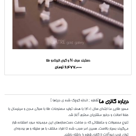
دستبند حرف N و گوی البرنادو طلا
2,477,000
تومان
[قطره ; اندازه کوچک شده ی دریاها ]
درباره گالری ما
مسیر طلایی ما ابتدای سال 1401 با هدف تولید مصنوعات طلا با سبکی مدرن و مینیمال با
حفظ اصالت و درخور مشتریان محترم آغاز شد.
تنوع محصولات و متعلقاتی که در ساخت دست‌سازه‌های این مجموعه مورد استفاده قرار
می‌گیرند بسیار بالاست. همین امر سبب شده تا افراد مختلف با هر سلیقه و هر بودجه‌ای
توان خرید زیورآلات از گالری قطره را داشته باشند.