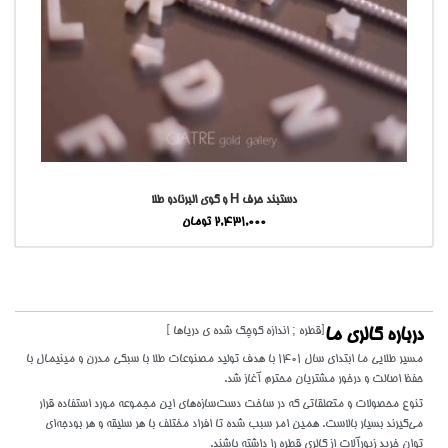
دستبند حرف H و گوی البرنادو طلا
2,431,000
تومان
[قطره ; اندازه کوچک شده ی دریاها ]
درباره گالری ما
مسیر طلایی ما ابتدای سال 1401 با هدف تولید مصنوعات طلا با سبکی مدرن و مینیمال با
حفظ اصالت و درخور مشتریان محترم آغاز شد.
تنوع محصولات و متعلقاتی که در ساخت دست‌سازه‌های این مجموعه مورد استفاده قرار
می‌گیرند بسیار بالاست. همین امر سبب شده تا افراد مختلف با هر سلیقه و هر بودجه‌ای
توان خرید زیورآلات از گالری قطره را داشته باشند.