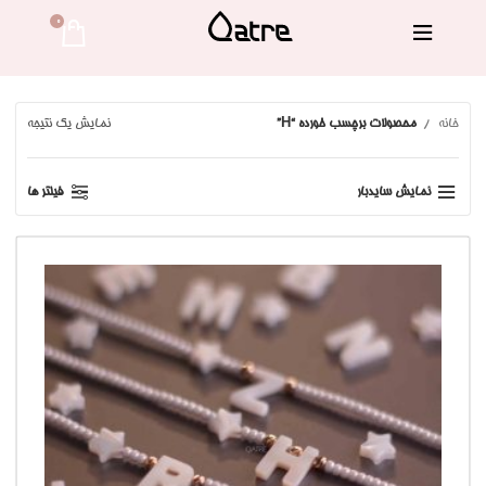
0 
خانه
محصولات برچسب خورده “H”
نمایش یک نتیجه
نمایش سایدبار
فیلتر ها