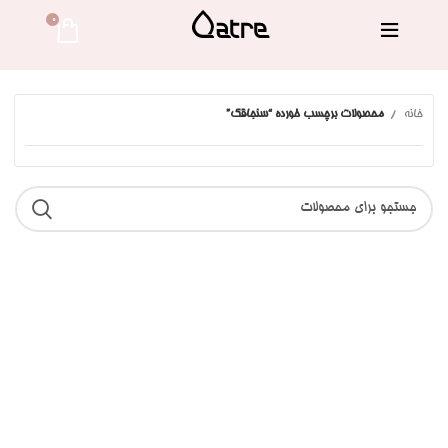
0 
خانه
محصولات برچسب خورده “سنجاقک”