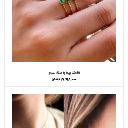
انگشتر ریحا با سنگ مربع
17,218,000
تومان