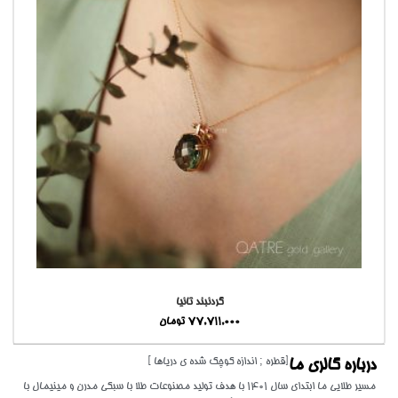
گردنبند تانیا
77,711,000
تومان
[قطره ; اندازه کوچک شده ی دریاها ]
درباره گالری ما
مسیر طلایی ما ابتدای سال 1401 با هدف تولید مصنوعات طلا با سبکی مدرن و مینیمال با