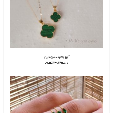
آویز ونکلیف سبز سایز ۱
13,525,000
تومان