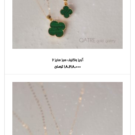
آویز ونکلیف سبز سایز ۲
18,218,000
تومان