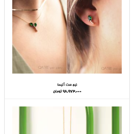
نیم ست آنیسا
98,973,000
تومان