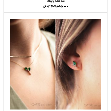
نیم ست پاپیون
167,865,000
تومان