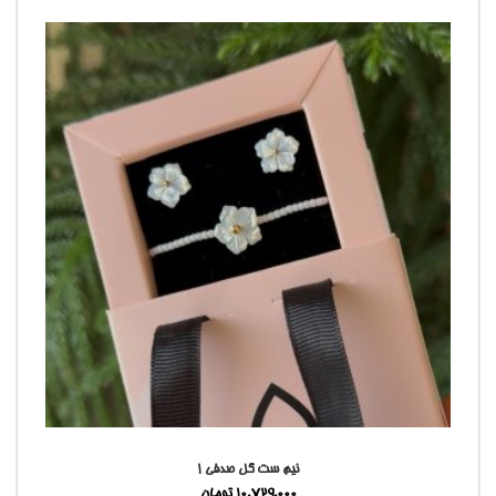
نیم ست گل صدفی 1
10,729,000
تومان