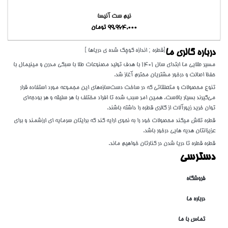
نیم ست آنیسا
99,964,000
تومان
[قطره ; اندازه کوچک شده ی دریاها ]
درباره گالری ما
مسیر طلایی ما ابتدای سال 1401 با هدف تولید مصنوعات طلا با سبکی مدرن و مینیمال با
حفظ اصالت و درخور مشتریان محترم آغاز شد.
تنوع محصولات و متعلقاتی که در ساخت دست‌سازه‌های این مجموعه مورد استفاده قرار
می‌گیرند بسیار بالاست. همین امر سبب شده تا افراد مختلف با هر سلیقه و هر بودجه‌ای
توان خرید زیورآلات از گالری قطره را داشته باشند.
قطره تلاش میکند محصولات خود را به نحوی ارایه کند که برایتان سرمایه ای ارزشمند و برای
عزیزانتان هدیه هایی درخور باشد.
قطره قطره تا دریا شدن در کنارتان خواهیم ماند.
دسترسی
فروشگاه
درباره ما
تماس با ما