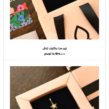
نیم ست ونکلیف تراش
16,927,000
تومان