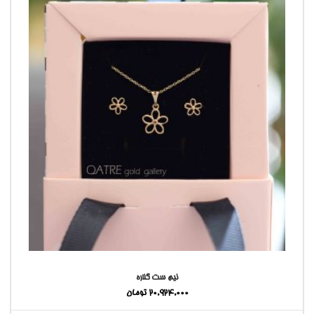
نیم ست گلاره
20,924,000
تومان