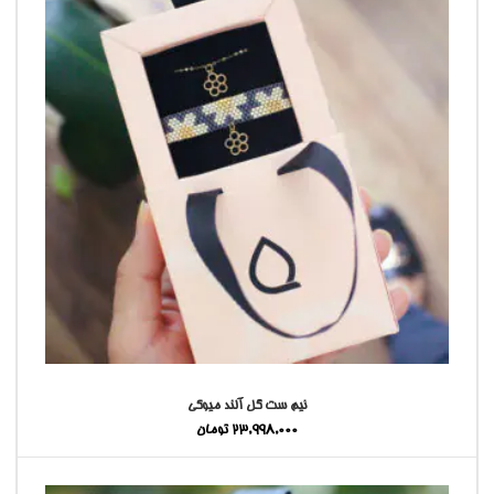
نیم ست گل آلند میوکی
23,998,000
تومان